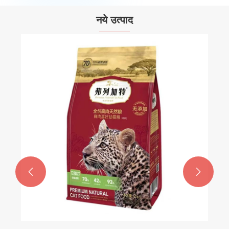
नये उत्पाद

