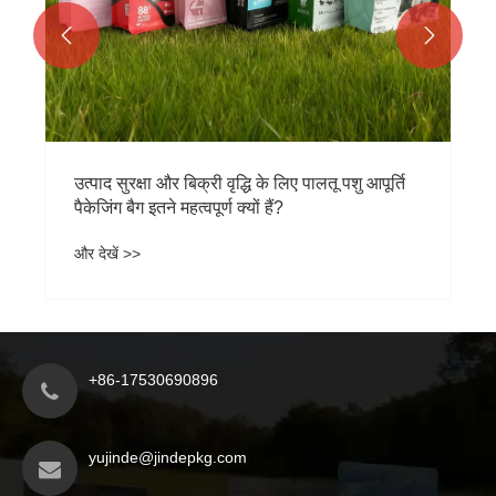


उत्पाद सुरक्षा और बिक्री वृद्धि के लिए पालतू पशु आपूर्ति
पैकेजिंग बैग इतने महत्वपूर्ण क्यों हैं?
और देखें >>
+86-17530690896
yujinde@jindepkg.com